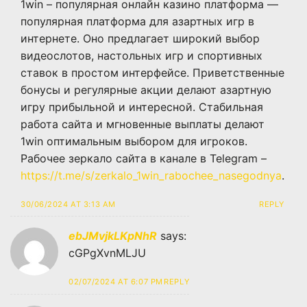
1win – популярная онлайн казино платформа —
популярная платформа для азартных игр в
интернете. Оно предлагает широкий выбор
видеослотов, настольных игр и спортивных
ставок в простом интерфейсе. Приветственные
бонусы и регулярные акции делают азартную
игру прибыльной и интересной. Стабильная
работа сайта и мгновенные выплаты делают
1win оптимальным выбором для игроков.
Рабочее зеркало сайта в канале в Telegram –
https://t.me/s/zerkalo_1win_rabochee_nasegodnya
.
30/06/2024 AT 3:13 AM
REPLY
ebJMvjkLKpNhR
says:
cGPgXvnMLJU
02/07/2024 AT 6:07 PM
REPLY