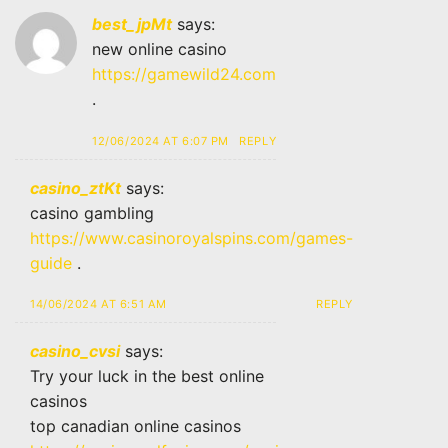
best_jpMt
says:
new online casino
https://gamewild24.com
.
12/06/2024 AT 6:07 PM
REPLY
casino_ztKt
says:
casino gambling
https://www.casinoroyalspins.com/games-
guide
.
14/06/2024 AT 6:51 AM
REPLY
casino_cvsi
says:
Try your luck in the best online
casinos
top canadian online casinos