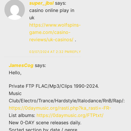
super_jbsl
says:
casino online play in
uk
https://www.wolfspins-
game.com/casino-
reviews/uk-casinos/
.
03/07/2024 AT 2:32 PM
REPLY
JamesCog
says:
Hello,
Private FTP FLAC/Mp3/Clips 1990-2024.
Music
Club/Electro/Trance/Hardstyle/Italodance/RnB/Rap/:
https://0daymusic.org/rasti.php?ka_rasti=-FR-
List albums:
https://0daymusic.org/FTPtxt/
New 0-DAY scene releases daily.
Sorted section by date / genre.