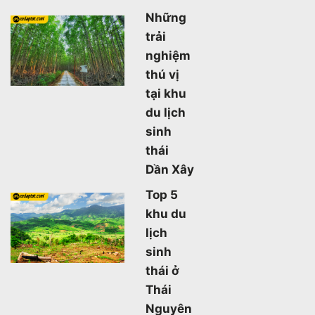
Những
trải
nghiệm
thú vị
tại khu
du lịch
sinh
thái
Dần Xây
Top 5
khu du
lịch
sinh
thái ở
Thái
Nguyên