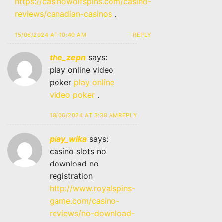
https://casinowolfspins.com/casino-
reviews/canadian-casinos
.
15/06/2024 AT 10:40 AM
REPLY
the_zepn
says:
play online video
poker
play online
video poker
.
18/06/2024 AT 3:38 AM
REPLY
play_wika
says:
casino slots no
download no
registration
http://www.royalspins-
game.com/casino-
reviews/no-download-