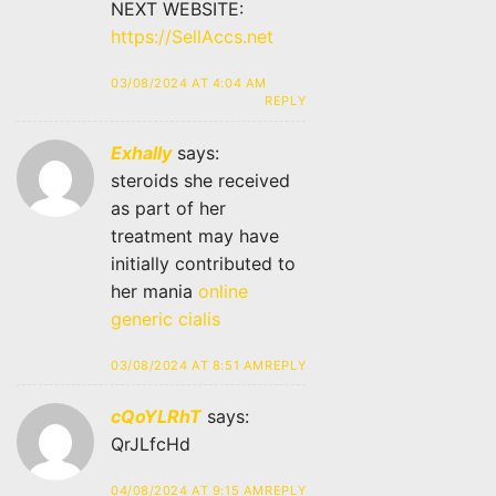
NEXT WEBSITE:
https://SellAccs.net
03/08/2024 AT 4:04 AM
REPLY
Exhally
says:
steroids she received
as part of her
treatment may have
initially contributed to
her mania
online
generic cialis
03/08/2024 AT 8:51 AM
REPLY
cQoYLRhT
says:
QrJLfcHd
04/08/2024 AT 9:15 AM
REPLY