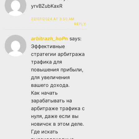
yrvBZubKaxR
22/07/2024 AT 3:50 AM
REPLY
arbitrazh_hoPn
says:
Эффективные
стратегии арбитража
трафика для
повышения прибыли,
для увеличения
вашего дохода.
Как начать
зарабатывать на
арбитраже трафика с
нуля, даже если вы
новичок в этом деле.
Где искать