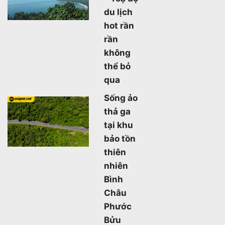
du lịch
hot rần
rần
không
thể bỏ
qua
Sống ảo
thả ga
tại khu
bảo tồn
thiên
nhiên
Bình
Châu
Phước
Bửu