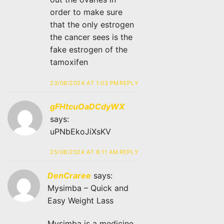
order to make sure
that the only estrogen
the cancer sees is the
fake estrogen of the
tamoxifen
23/08/2024 AT 1:03 PM
REPLY
gFHtcuOaDCdyWX
says:
uPNbEkoJiXsKV
25/08/2024 AT 8:11 AM
REPLY
DenCraree
says:
Mysimba – Quick and
Easy Weight Lass
Mysimba is a medicine