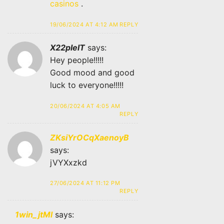
casinos
.
19/06/2024 AT 4:12 AM
REPLY
X22plelT
says:
Hey people!!!!!
Good mood and good
luck to everyone!!!!!
20/06/2024 AT 4:05 AM
REPLY
ZKsiYrOCqXaenoyB
says:
jVYXxzkd
27/06/2024 AT 11:12 PM
REPLY
1win_jtMl
says: