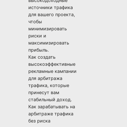
высокодоходные
источники трафика
для вашего проекта,
чтобы
минимизировать
риски и
максимизировать
прибыль.
Как создать
высокоэффективные
рекламные кампании
для арбитража
трафика, которые
принесут вам
стабильный доход.
Как зарабатывать на
арбитраже трафика
без риска