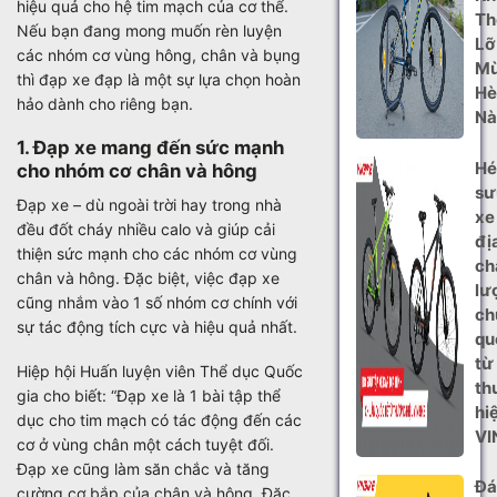
hiệu quả cho hệ tim mạch của cơ thể.
Th
Nếu bạn đang mong muốn rèn luyện
Lỡ
các nhóm cơ vùng hông, chân và bụng
M
thì đạp xe đạp là một sự lựa chọn hoàn
Hè
hảo dành cho riêng bạn.
Nà
1. Đạp xe mang đến sức mạnh
Hé
cho nhóm cơ chân và hông
sư
Đạp xe – dù ngoài trời hay trong nhà
xe
đều đốt cháy nhiều calo và giúp cải
đị
thiện sức mạnh cho các nhóm cơ vùng
ch
chân và hông. Đặc biệt, việc đạp xe
lư
cũng nhắm vào 1 số nhóm cơ chính với
ch
sự tác động tích cực và hiệu quả nhất.
qu
từ
Hiệp hội Huấn luyện viên Thể dục Quốc
th
gia cho biết: “Đạp xe là 1 bài tập thể
hi
dục cho tim mạch có tác động đến các
VI
cơ ở vùng chân một cách tuyệt đối.
Đạp xe cũng làm săn chắc và tăng
Đá
cường cơ bắp của chân và hông. Đặc