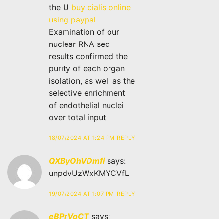
the U
buy cialis online
using paypal
Examination of our
nuclear RNA seq
results confirmed the
purity of each organ
isolation, as well as the
selective enrichment
of endothelial nuclei
over total input
18/07/2024 AT 1:24 PM
REPLY
QXByOhVDmfi
says:
unpdvUzWxKMYCVfL
19/07/2024 AT 1:07 PM
REPLY
eBPrVoCT
says: