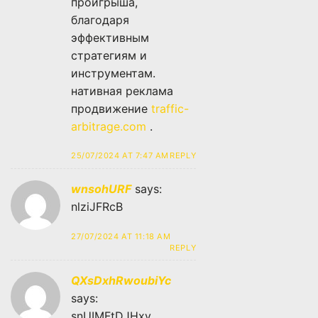
проигрыша,
благодаря
эффективным
стратегиям и
инструментам.
нативная реклама
продвижение
traffic-
arbitrage.com
.
25/07/2024 AT 7:47 AM
REPLY
wnsohURF
says:
nlziJFRcB
27/07/2024 AT 11:18 AM
REPLY
QXsDxhRwoubiYc
says:
snUIMFtDJHxv