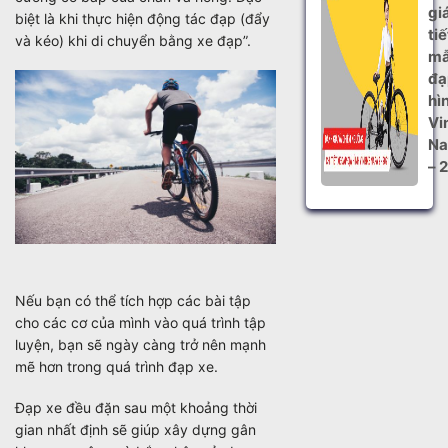
gi
biệt là khi thực hiện động tác đạp (đẩy
tiế
và kéo) khi di chuyển bằng xe đạp”.
mẫ
đạ
hì
Vi
Na
– 
Nếu bạn có thể tích hợp các bài tập
cho các cơ của mình vào quá trình tập
luyện, bạn sẽ ngày càng trở nên mạnh
mẽ hơn trong quá trình đạp xe.
Đạp xe đều đặn sau một khoảng thời
gian nhất định sẽ giúp xây dựng gân