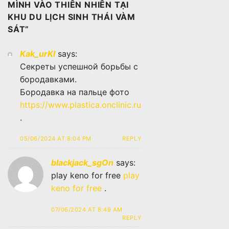
MÌNH VÀO THIÊN NHIÊN TẠI
KHU DU LỊCH SINH THÁI VÀM
SÁT
”
Kak_urKl
says:
Секреты успешной борьбы с
бородавками.
Бородавка на пальце фото
https://www.plastica.onclinic.ru
.
05/06/2024 AT 8:04 PM
REPLY
blackjack_sgOn
says:
play keno for free
play
keno for free
.
07/06/2024 AT 8:49 AM
REPLY