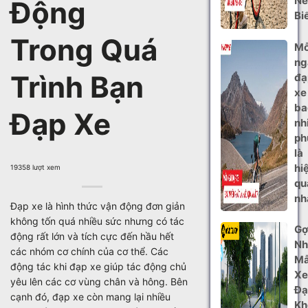
Nê
Động
Bi
Trong Quá
Mỗ
ng
Trình Bạn
đạ
xe
ba
Đạp Xe
nh
ph
là
hi
19358 lượt xem
qu
nh
Đạp xe là hình thức vận động đơn giản
không tốn quá nhiều sức nhưng có tác
Gợ
động rất lớn và tích cực đến hầu hết
Nh
các nhóm cơ chính của cơ thể. Các
M
động tác khi đạp xe giúp tác động chủ
Xe
yêu lên các cơ vùng chân và hông. Bên
Đạ
cạnh đó, đạp xe còn mang lại nhiều
Kh