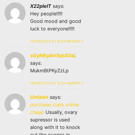
X22plelT
says:
Hey people!!!!!
Good mood and good
luck to everyone!!!!!
15/08/2024 AT 8:04 PM
REPLY
sGyMEpAVSqUDIaL
says:
MukmBtPKyZzLp
19/08/2024 AT 9:20 AM
REPLY
Unfaish
says:
purchase cialis online
cheap
Usually, ovary
supressor is used
along with it to knock
out the ovaries in