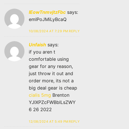
IEowTnmvjtzFbc
says:
emIPoJMiLyBcaQ
10/08/2024 AT 7:29 PM
REPLY
Unfaish
says:
if you aren t
comfortable using
gear for any reason,
just throw it out and
order more, its not a
big deal gear is cheap
cialis 5mg
Brenton
YJIXPZcFWBblLsZWY
6 26 2022
12/08/2024 AT 5:49 PM
REPLY