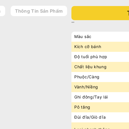
n
Thông Tin Sản Phẩm
“”
Màu sắc
Kích cỡ bánh
Độ tuổi phù hợp
Chất liệu khung
Phuộc/Càng
Vành/Niềng
Ghi đông/Tay lái
Pô tăng
Đùi đĩa/Giò dĩa