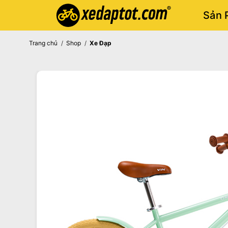
Skip
Sản 
to
content
Trang chủ
/
Shop
/
Xe Đạp