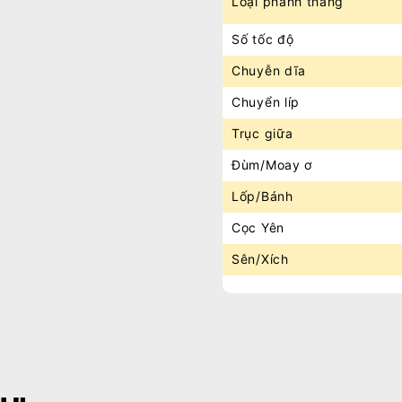
Loại phanh thắng
Số tốc độ
Chuyễn dĩa
Chuyển líp
Trục giữa
Đùm/Moay ơ
Lốp/Bánh
Cọc Yên
Sên/Xích