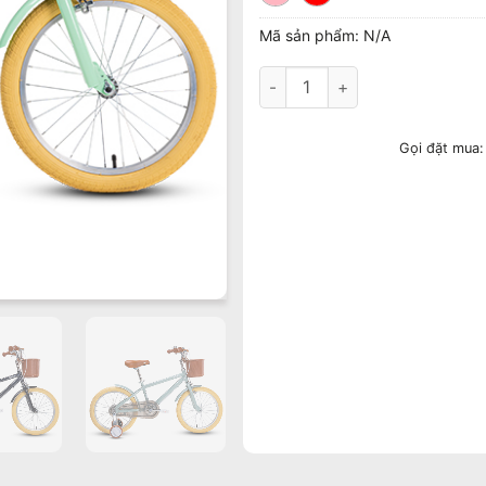
Mã sản phẩm:
N/A
Xe Đạp Trẻ Em Youth VINBIKE 
Gọi đặt mua