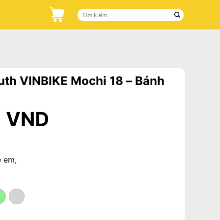
Search
for:
uth VINBIKE Mochi 18 – Bánh
0
VND
ẻ em
,