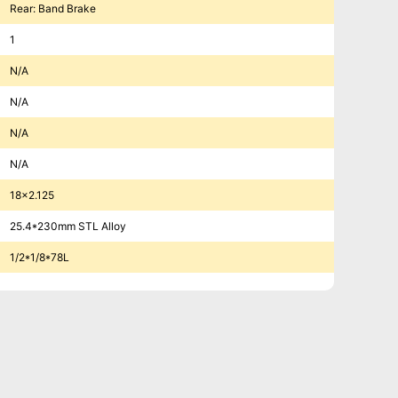
Rear: Band Brake
1
N/A
N/A
N/A
N/A
18×2.125
25.4*230mm STL Alloy
1/2*1/8*78L