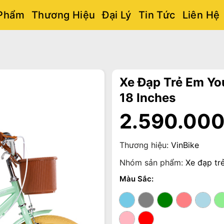
Phẩm
Thương Hiệu
Đại Lý
Tin Tức
Liên Hệ
Xe Đạp Trẻ Em Yo
18 Inches
2.590.00
Thương hiệu:
VinBike
Nhóm sản phẩm:
Xe đạp tr
Màu Sắc: