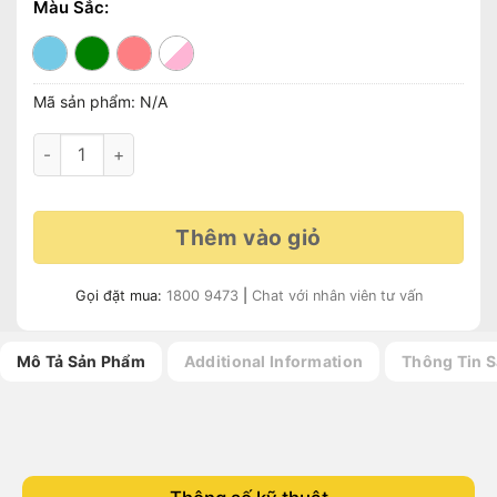
Màu Sắc:
Mã sản phẩm:
N/A
Xe Đạp Trẻ Em Youth FOXY Katy 2 - Bánh 14 Inches quantity
Thêm vào giỏ
Gọi đặt mua:
1800 9473
|
Chat với nhân viên tư vấn
Mô Tả Sản Phẩm
Additional Information
Thông Tin 