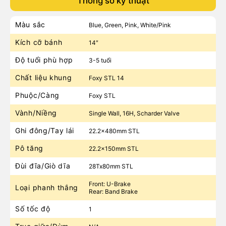
Thông số kỹ thuật
Màu sắc
Blue, Green, Pink, White/Pink
Kích cỡ bánh
14″
Độ tuổi phù hợp
3-5 tuổi
Chất liệu khung
Foxy STL 14
Phuộc/Càng
Foxy STL
Vành/Niềng
Single Wall, 16H, Scharder Valve
Ghi đông/Tay lái
22.2x480mm STL
Pô tăng
22.2x150mm STL
Đùi đĩa/Giò dĩa
28Tx80mm STL
Front: U-Brake
Loại phanh thắng
Rear: Band Brake
Số tốc độ
1