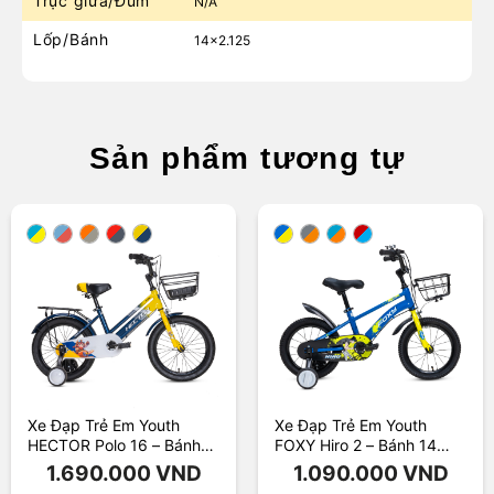
Trục giữa/Đùm
N/A
Lốp/Bánh
14×2.125
Sản phẩm tương tự
Xe Đạp Trẻ Em Youth
Xe Đạp Trẻ Em Youth
HECTOR Polo 16 – Bánh
FOXY Hiro 2 – Bánh 14
16 Inches
Inches
1.690.000
VND
1.090.000
VND