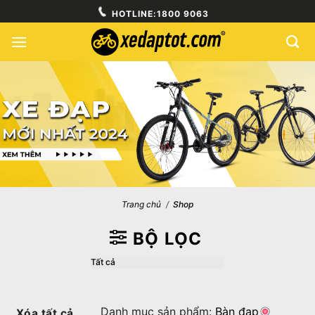
Skip
HOTLINE:
1800 9063
to
content
Trang chủ
/
Shop
BỘ LỌC
Danh mục sản phẩm:
Bàn đạp
Xóa tất cả