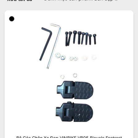
Bộ Gác Chân Xe Đạp VINBIKE VB05 Bicycle Footrest